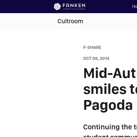
H
Cultroom
F-SHARE
OCT 06, 2014
Mid-Autu
smiles t
Pagoda
Continuing the t