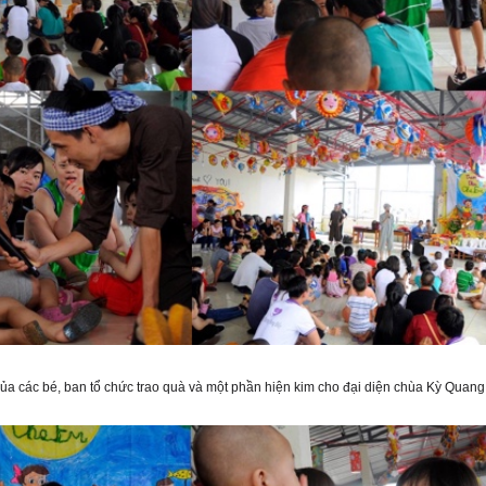
ủa các bé, ban tổ chức trao quà và một phần hiện kim cho đại diện chùa Kỳ Quan