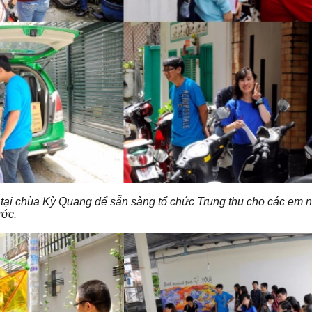
t tại chùa Kỳ Quang để sẵn sàng tổ chức Trung thu cho các em n
ước.