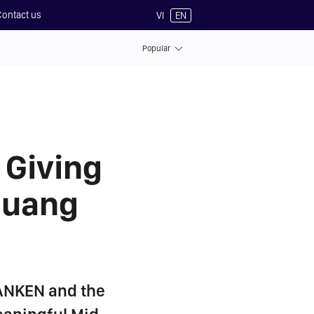
Contact us
VI
EN
Popular
 Giving
 Quang
FANKEN and the