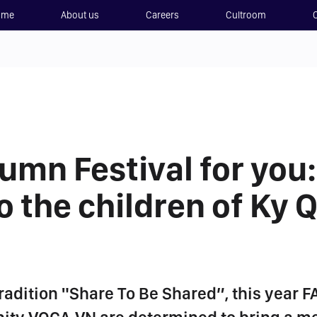
ome
About us
Careers
Cultroom
mn Festival for you:
o the children of Ky
radition "Share To Be Shared”, this year 