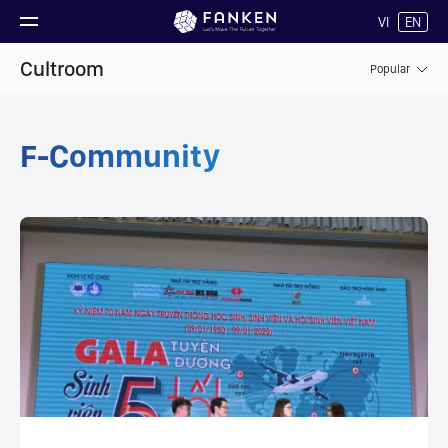
VI
EN
Cultroom
Popular
F-Community