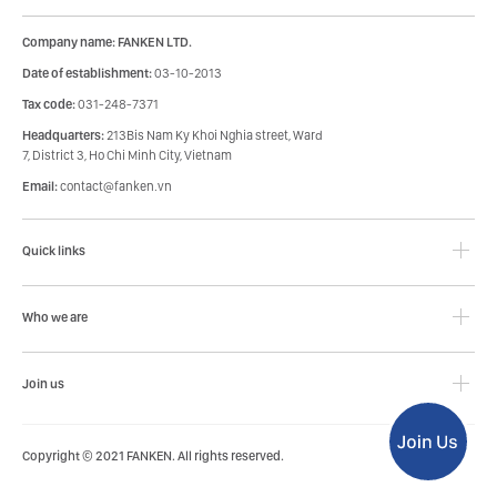
Company name: FANKEN LTD.
Date of establishment:
03-10-2013
Tax code:
031-248-7371
Headquarters:
213Bis Nam Ky Khoi Nghia street, Ward
7, District 3, Ho Chi Minh City, Vietnam
Email:
contact@fanken.vn
Quick links
Who we are
Join us
Copyright © 2021 FANKEN. All rights reserved.